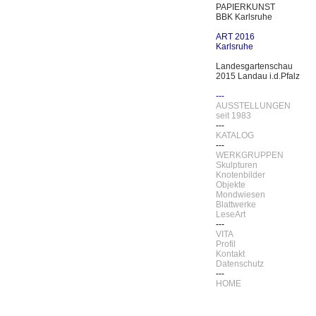
PAPIERKUNST
BBK Karlsruhe
ART 2016
Karlsruhe
Landesgartenschau
2015 Landau i.d.Pfalz
---
AUSSTELLUNGEN
seit 1983
---
KATALOG
weiss
---
WERKGRUPPEN
Skulpturen
Knotenbilder
Objekte
Mondwiesen
Blattwerke
LeseArt
---
VITA
Profil
Kontakt
Datenschutz
---
HOME